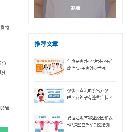
劉穎
側輸
推荐文章
什麽是宮外孕?宮外孕有什
異位
麼症狀?子宮外孕手術
植胚
孕後一直流血系宮外孕
咩？宮外孕有邊些症狀？
卵管
異位妊娠有哪些原因和表
現?這些宮外孕知識要知