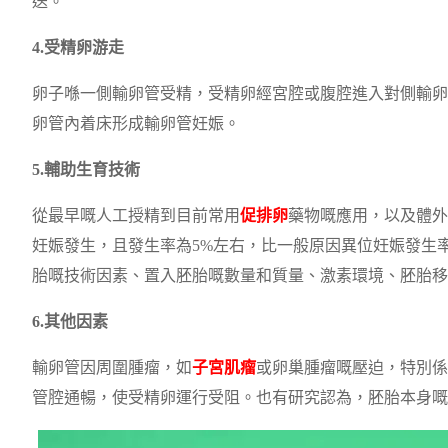
送。
4.受精卵游走
卵子喺一側輸卵管受精，受精卵經宮腔或腹腔進入對側輸卵
卵管內着床形成輸卵管妊娠。
5.輔助生育技術
從最早嘅人工授精到目前常用
促排卵
藥物嘅應用，以及體外受
妊娠發生，且發生率為5%左右，比一般原因異位妊娠發生
胎嘅技術因素、置入胚胎嘅數量和質量、激素環境、胚胎移
6.其他因素
輸卵管因周圍腫瘤，如
子宮肌瘤
或卵巢腫瘤嘅壓迫，特別係
管腔通暢，使受精卵運行受阻。也有研究認為，胚胎本身嘅