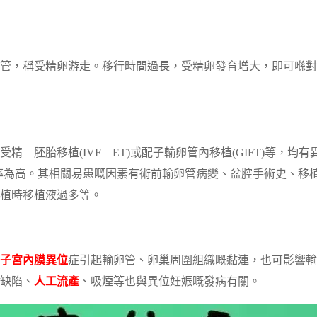
管，稱受精卵游走。移行時間過長，受精卵發育增大，即可喺對
精—胚胎移植(IVF—ET)或配子輸卵管內移植(GIFT)等，均有
率為高。其相關易患嘅因素有術前輸卵管病變、盆腔手術史、移
植時移植液過多等。
子宮內膜異位
症引起輸卵管、卵巢周圍組織嘅黏連，也可影響輸
缺陷、
人工流產
、吸煙等也與異位妊娠嘅發病有關。