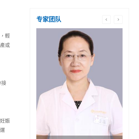
专家团队
，輕
產或
孕接
妊娠
運