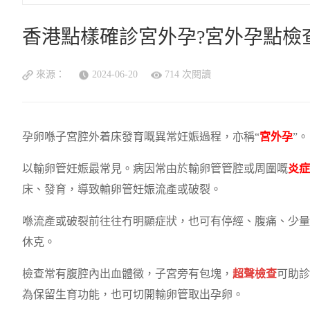
香港點樣確診宮外孕?宮外孕點檢
來源：
2024-06-20
714 次閱讀
孕卵喺子宮腔外着床發育嘅異常妊娠過程，亦稱“
宮外孕
”。
以輸卵管妊娠最常見。病因常由於輸卵管管腔或周圍嘅
炎症
床、發育，導致輸卵管妊娠流產或破裂。
喺流產或破裂前往往冇明顯症狀，也可有停經、腹痛、少量
休克。
檢查常有腹腔內出血體徵，子宮旁有包塊，
超聲檢查
可助診
為保留生育功能，也可切開輸卵管取出孕卵。