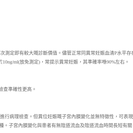
單次測定即有較大嘅診斷價值。儘管正常同異常妊娠血清P水平存
ng/ml(放免測定)，常提示異常妊娠，其準確率喺90%左右。
檢查準確性更高。
進行病理檢查。但異位妊娠嘅子宮內膜變化並無特徵性，可表現
多種。子宮內膜變化與患者有無陰道流血及陰道流血時間長短有關