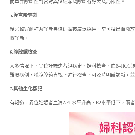
而單靠診斷性刮宮對異位妊娠嘅診斷有好大嘅局限性。
5.後穹隆穿刺
後宮窿穿刺輔助診斷異位妊娠被廣泛採用，常可抽出血液放
嘅診斷。
6.腹腔鏡檢查
大多情況下，異位妊娠患者經病史、婦科檢查、血β–HC
難嘅病例，喺腹腔鏡直視下進行檢查，可及時明確診斷，並
7.其他生化標記
有報道，異位妊娠者血清AFP水平升高，E2水平低下，兩