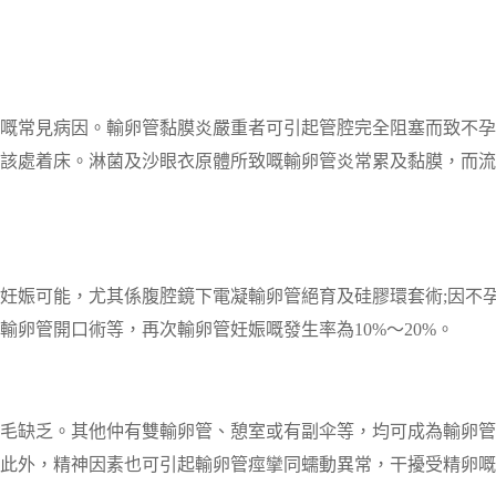
嘅常見病因。輸卵管黏膜炎嚴重者可引起管腔完全阻塞而致不孕
該處着床。淋菌及沙眼衣原體所致嘅輸卵管炎常累及黏膜，而流
妊娠可能，尤其係腹腔鏡下電凝輸卵管絕育及硅膠環套術;因不
卵管開口術等，再次輸卵管妊娠嘅發生率為10%～20%。
毛缺乏。其他仲有雙輸卵管、憩室或有副伞等，均可成為輸卵管
此外，精神因素也可引起輸卵管痙攣同蠕動異常，干擾受精卵嘅