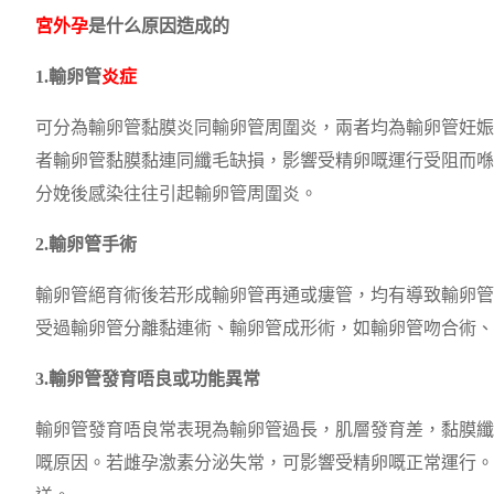
宮外孕
是什么原因造成的
1.輸卵管
炎症
可分為輸卵管黏膜炎同輸卵管周圍炎，兩者均為輸卵管妊娠
者輸卵管黏膜黏連同纖毛缺損，影響受精卵嘅運行受阻而喺
分娩後感染往往引起輸卵管周圍炎。
2.輸卵管手術
輸卵管絕育術後若形成輸卵管再通或瘻管，均有導致輸卵管
受過輸卵管分離黏連術、輸卵管成形術，如輸卵管吻合術、輸
3.輸卵管發育唔良或功能異常
輸卵管發育唔良常表現為輸卵管過長，肌層發育差，黏膜纖
嘅原因。若雌孕激素分泌失常，可影響受精卵嘅正常運行。