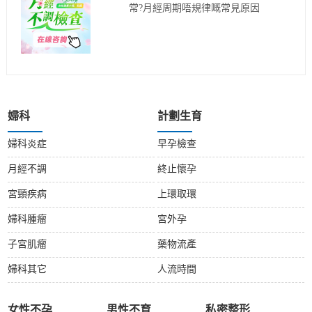
常?月經周期唔規律嘅常見原因
婦科
計劃生育
婦科炎症
早孕檢查
月經不調
終止懷孕
宮頸疾病
上環取環
婦科腫瘤
宮外孕
子宮肌瘤
藥物流產
婦科其它
人流時間
女性不孕
男性不育
私密整形