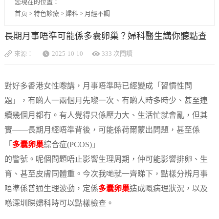
您現在的位置：
首页
>
特色診療
>
婦科
>
月經不調
長期月事唔準可能係多囊卵巢？婦科醫生講你聽點查
來源：
2025-10-10
333 次閱讀
對好多香港女性嚟講，月事唔準時已經變成「習慣性問
題」，有啲人一兩個月先嚟一次、有啲人時多時少、甚至連
續幾個月都冇。有人覺得只係壓力大、生活忙就會亂，但其
實——長期月經唔準背後，可能係荷爾蒙出問題，甚至係
「
多囊卵巢
綜合症(PCOS)」
的警號。呢個問題唔止影響生理周期，仲可能影響排卵、生
育、甚至皮膚同體重。今次我哋就一齊睇下，點樣分辨月事
唔準係普通生理波動，定係
多囊卵巢
造成嘅病理狀況，以及
喺深圳睇婦科時可以點樣檢查。