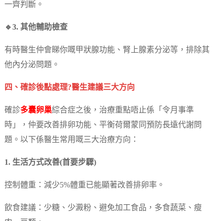
一齊判斷。
🔹3. 其他輔助檢查
有時醫生仲會睇你嘅甲狀腺功能、腎上腺素分泌等，排除其
他內分泌問題。
四、確診後點處理?醫生建議三大方向
確診
多囊卵巢
綜合症之後，治療重點唔止係「令月事準
時」，仲要改善排卵功能、平衡荷爾蒙同預防長遠代謝問
題。以下係醫生常用嘅三大治療方向：
1. 生活方式改善(首要步驟)
控制體重：減少5%體重已能顯著改善排卵率。
飲食建議：少糖、少澱粉、避免加工食品，多食蔬菜、瘦