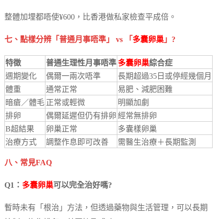
整體加埋都唔使¥600，比香港做私家檢查平成倍。
七、點樣分辨「普通月事唔準」 vs 「
多囊卵巢
」?
特徵
普通生理性月事唔準
多囊卵巢
綜合症
週期變化
偶爾一兩次唔準
長期超過35日或停經幾個月
體重
通常正常
易肥、減肥困難
暗瘡／體毛
正常或輕微
明顯加劇
排卵
偶爾延遲但仍有排卵
經常無排卵
B超結果
卵巢正常
多囊樣卵巢
治療方式
調整作息即可改善
需醫生治療＋長期監測
八、常見FAQ
Q1：
多囊卵巢
可以完全治好嗎?
暫時未有「根治」方法，但透過藥物與生活管理，可以長期