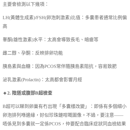
主要會檢測以下幾項：
LH(黃體生成素)/FSH(卵泡刺激素)比值：多囊患者通常比例偏
高
睾酮(雄性激素)水平：太高會導致長毛、暗瘡等
雌二醇、孕酮：反映排卵功能
胰島素與血糖：因為PCOS常伴隨胰島素阻抗，容易致肥
泌乳激素(Prolactin)：太高都會影響月經
🔹2. 陰道或腹部B超檢查
B超可以睇到卵巢有冇出現「多囊樣改變」：即係有多個細小
卵泡排列喺邊緣，好似珍珠鏈咁嘅圖像。不過，要注意——
唔係見到多囊就一定係PCOS，仲要配合臨床症狀同血檢結果