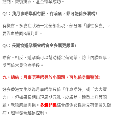
控制、恢復排卵、甚至懷孕成功。
Q2：我月事唔準但冇肥、冇暗瘡，都可能係多囊嗎?
有機會。多囊症狀唔一定全部出現，部分屬「隱性多囊」，
要靠血檢同B超判斷。
Q3：長期食避孕藥會唔會令多囊更嚴重?
唔會。相反，避孕藥可以幫助穩定荷爾蒙，防止內膜過厚，
反而係常見治療手段。
九、總結：月事唔準唔等於小問題，可能係身體警號!
好多香港女生以為月事唔準只係「作息唔好」或「太大壓
力」，但如果長期出現周期混亂、皮膚差、體重上升等問
題，就唔應該再拖。
多囊卵巢
綜合症係女性常見荷爾蒙失衡
病，越早發現越易控制。