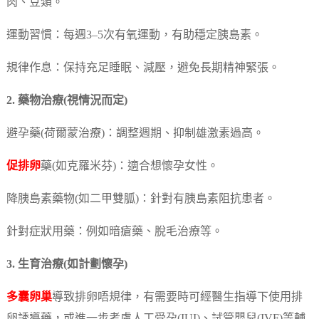
肉、豆類。
運動習慣：每週3–5次有氧運動，有助穩定胰島素。
規律作息：保持充足睡眠、減壓，避免長期精神緊張。
2. 藥物治療(視情況而定)
避孕藥(荷爾蒙治療)：調整週期、抑制雄激素過高。
促排卵
藥(如克羅米芬)：適合想懷孕女性。
降胰島素藥物(如二甲雙胍)：針對有胰島素阻抗患者。
針對症狀用藥：例如暗瘡藥、脫毛治療等。
3. 生育治療(如計劃懷孕)
多囊卵巢
導致排卵唔規律，有需要時可經醫生指導下使用排
卵誘導藥，或進一步考慮人工受孕(IUI)、試管嬰兒(IVF)等輔