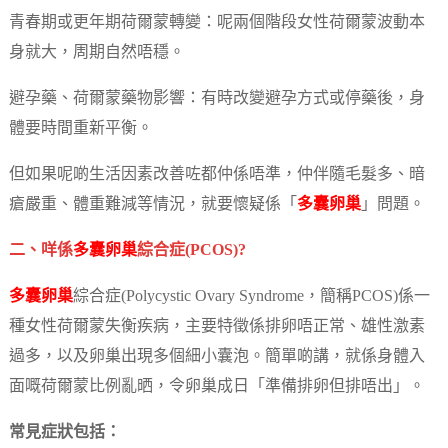
青春期或更年期荷爾蒙轉變：呢兩個階段女性荷爾蒙波動本
身就大，周期自然唔穩。
避孕藥、荷爾蒙藥物影響：有時改變避孕方式或停藥後，身
體要時間重新平衡。
但如果呢啲生活因素改善咗都仲係唔準，仲伴隨毛髮多、暗
瘡嚴重、體重難減等情況，就要懷疑係「
多囊卵巢
」問題。
二、咩係
多囊卵巢
綜合症(PCOS)?
多囊卵巢
綜合症(Polycystic Ovary Syndrome，簡稱PCOS)係一
種女性荷爾蒙失衡疾病，主要特徵係排卵唔正常、雄性激素
過多，以及卵巢出現多個細小囊泡。簡單啲講，就係身體入
面嘅荷爾蒙比例亂晒，令卵巢成日「準備排卵但排唔出」。
常見症狀包括：