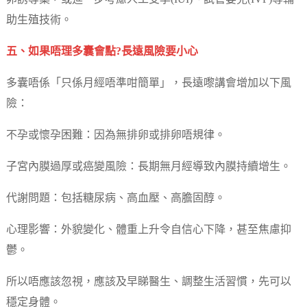
助生殖技術。
五、如果唔理多囊會點?長遠風險要小心
多囊唔係「只係月經唔準咁簡單」，長遠嚟講會增加以下風
險：
不孕或懷孕困難：因為無排卵或排卵唔規律。
子宮內膜過厚或癌變風險：長期無月經導致內膜持續增生。
代謝問題：包括糖尿病、高血壓、高膽固醇。
心理影響：外貌變化、體重上升令自信心下降，甚至焦慮抑
鬱。
所以唔應該忽視，應該及早睇醫生、調整生活習慣，先可以
穩定身體。