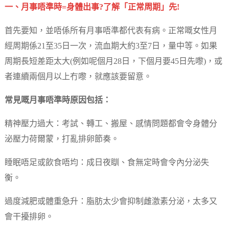
一、月事唔準時=身體出事?了解「正常周期」先!
首先要知，並唔係所有月事唔準都代表有病。正常嘅女性月
經周期係21至35日一次，流血期大約3至7日，量中等。如果
周期長短差距太大(例如呢個月28日，下個月要45日先嚟)，或
者連續兩個月以上冇嚟，就應該要留意。
常見嘅月事唔準時原因包括：
精神壓力過大：考試、轉工、搬屋、感情問題都會令身體分
泌壓力荷爾蒙，打亂排卵節奏。
睡眠唔足或飲食唔均：成日夜瞓、食無定時會令內分泌失
衡。
過度減肥或體重急升：脂肪太少會抑制雌激素分泌，太多又
會干擾排卵。