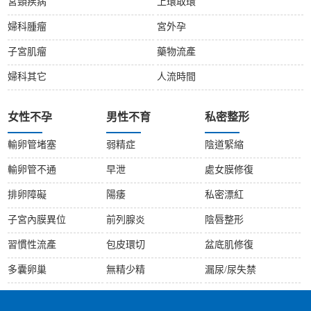
宮頸疾病
上環取環
婦科腫瘤
宮外孕
子宮肌瘤
藥物流產
婦科其它
人流時間
女性不孕
男性不育
私密整形
輸卵管堵塞
弱精症
陰道緊縮
輸卵管不通
早泄
處女膜修復
排卵障礙
陽痿
私密漂紅
子宮內膜異位
前列腺炎
陰唇整形
習慣性流產
包皮環切
盆底肌修復
多囊卵巢
無精少精
漏尿/尿失禁