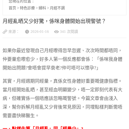
您現在的位置：
首页
>
特色診療
>
婦科
>
月經不調
月經亂晒又少好驚，係咪身體開始出現警號？
來源：
2026-01-16
341 次閱讀
如果你最近發現自己月經嚟得忽早忽遲、次次時間都唔同，
仲要量愈嚟愈少，好多人第一個反應都會係：「係咪我身體
開始出問題?會唔會提早衰老?仲可唔可以懷孕?」
其實，月經週期同經量，真係女性身體好重要嘅健康指標。
當月經開始亂晒，甚至經血明顯變少，唔一定即刻代表有大
病，但確實係一個唔應該忽略嘅警號。今篇文章會由淺入
深，幫你拆解月經亂又少背後常見原因，同埋點樣判斷需唔
需要盡快睇醫生。