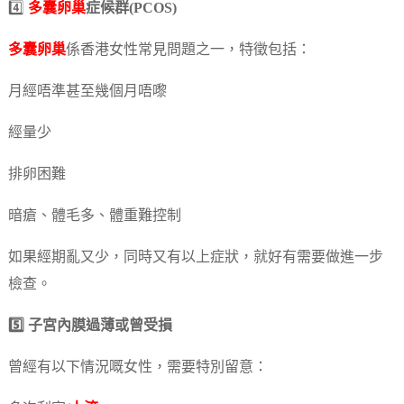
4️⃣
多囊卵巢
症候群(PCOS)
多囊卵巢
係香港女性常見問題之一，特徵包括：
月經唔準甚至幾個月唔嚟
經量少
排卵困難
暗瘡、體毛多、體重難控制
如果經期亂又少，同時又有以上症狀，就好有需要做進一步
檢查。
5️⃣ 子宮內膜過薄或曾受損
曾經有以下情況嘅女性，需要特別留意：