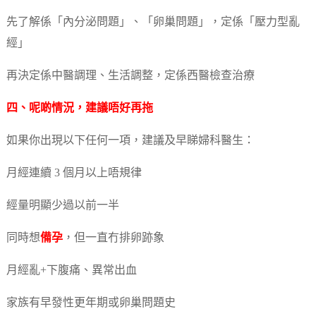
先了解係「內分泌問題」、「卵巢問題」，定係「壓力型亂
經」
再決定係中醫調理、生活調整，定係西醫檢查治療
四、呢啲情況，建議唔好再拖
如果你出現以下任何一項，建議及早睇婦科醫生：
月經連續 3 個月以上唔規律
經量明顯少過以前一半
同時想
備孕
，但一直冇排卵跡象
月經亂+下腹痛、異常出血
家族有早發性更年期或卵巢問題史