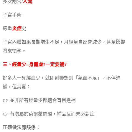
多次刮宮/
人流
子宮手術
嚴重
炎症
史
子宮內膜如果長期增生不足，月經量自然會減少，甚至影響
將來懷孕。
三、經量少=身體虛?一定要補?
好多人一見經血少，就即刻聯想到「氣血不足」，不停進
補，但其實：
👉 並非所有經量少都適合盲目進補
👉 有啲屬於荷爾蒙問題，補品反而未必對症
正確做法應該係：