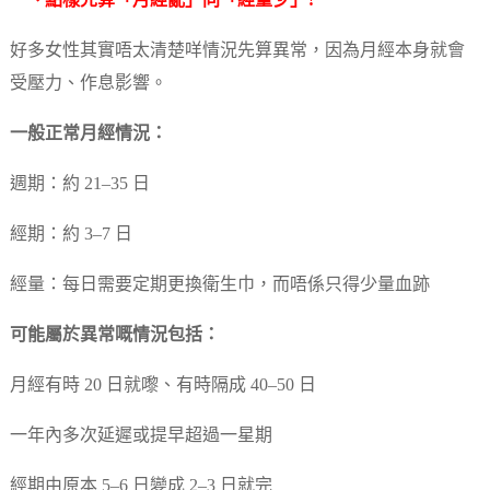
一、點樣先算「月經亂」同「經量少」?
好多女性其實唔太清楚咩情況先算異常，因為月經本身就會
受壓力、作息影響。
一般正常月經情況：
週期：約 21–35 日
經期：約 3–7 日
經量：每日需要定期更換衛生巾，而唔係只得少量血跡
可能屬於異常嘅情況包括：
月經有時 20 日就嚟、有時隔成 40–50 日
一年內多次延遲或提早超過一星期
經期由原本 5–6 日變成 2–3 日就完