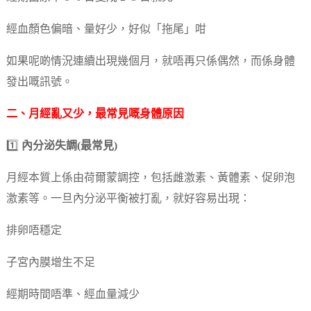
經血顏色偏暗、量好少，好似「拖尾」咁
如果呢啲情況連續出現幾個月，就唔再只係偶然，而係身體
發出嘅訊號。
二、月經亂又少，最常見嘅身體原因
1️⃣
內分泌失調(最常見)
月經本質上係由荷爾蒙調控，包括雌激素、黃體素、促卵泡
激素等。一旦內分泌平衡被打亂，就好容易出現：
排卵唔穩定
子宮內膜增生不足
經期時間唔準、經血量減少