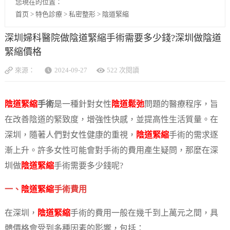
您現在的位置：
首页
>
特色診療
>
私密整形
>
陰道緊縮
深圳婦科醫院做陰道緊縮手術需要多少錢?深圳做陰道
緊縮價格
來源：
2024-09-27
522 次閱讀
陰道緊縮
手術
是一種針對女性
陰道鬆弛
問題的醫療程序，旨
在改善陰道的緊致度，增強性快感，並提高性生活質量。在
深圳，隨著人們對女性健康的重視，
陰道緊縮
手術的需求逐
漸上升。許多女性可能會對手術的費用產生疑問，那麼在深
圳做
陰道緊縮
手術需要多少錢呢?
一、
陰道緊縮
手術費用
在深圳，
陰道緊縮
手術的費用一般在幾千到上萬元之間，具
體價格會受到多種因素的影響，包括：