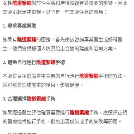
女性
陰道緊縮
對於性生活和產後恢複有著重要的影響，因此
需要引起足夠重視。以下是一些需要注意的事項：
1. 尋求專業幫助
如果有
陰道緊縮
的困擾，首先應該咨詢專業醫生或婦科醫
生，他們會根據個人情況給出合適的建議和治療方案。
2. 避免自行進行
陰道緊縮
手術
不要盲目相信廣告中宣傳的自行進行
陰道緊縮
手術的方法，
這可能會造成嚴重的後果，影響健康。
3. 合理選擇
陰道緊縮
手術
如果經過醫生評估確實需要進行
陰道緊縮
手術，應選擇正規
的醫療機構進行手術，避免出現感染或手術失敗等問題。