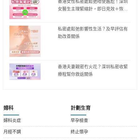
香港女性私密處鬆弛唔使尷尬！深圳
女醫生主理緊縮針，即日見效＋恢復
快！
私密處鬆弛影響性生活？及早評估有
助改善關係
香港夫妻親密冇火花？深圳私密收緊
療程幫你救返關係
婦科
計劃生育
婦科炎症
早孕檢查
月經不調
終止懷孕