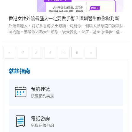
香港女性外陰唇腫大一定要做手術？深圳醫生教你點判斷
外陰唇腫大，對好多香港女士嚟講，可能係一個唔太願意開口講嘅私
密問題。無論係因為天生形態、後天變化、炎症，甚至係懷孕生產後
影響，呢個情況唔單止會令外觀有變，仲有機會影響日常生活同自
信...
«
2
3
4
5
6
»
就診指南
預約挂號
快速預約渠道
電話咨詢
免費在線咨詢