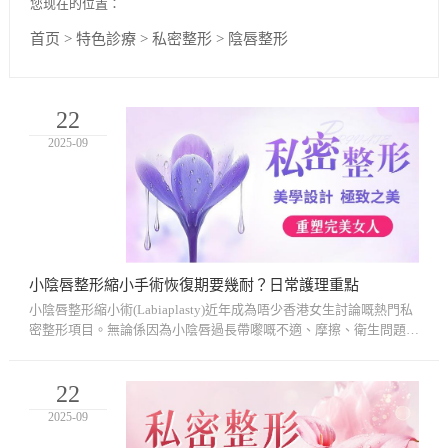
您现在的位置：
首页
>
特色診療
>
私密整形
>
陰唇整形
22
2025-09
小陰唇整形縮小手術恢復期要幾耐？日常護理重點
小陰唇整形縮小術(Labiaplasty)近年成為唔少香港女生討論嘅熱門私
密整形項目。無論係因為小陰唇過長帶嚟嘅不適、摩擦、衛生問題，
定係單純希望改善美觀，呢個手術都可以帶來一定程度嘅改善。但
係...
22
2025-09