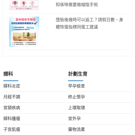
知係咪需要做縮陰手術
墮胎後幾時可以返工？請假日數、身
體恢復指標同復工建議
婦科
計劃生育
婦科炎症
早孕檢查
月經不調
終止懷孕
宮頸疾病
上環取環
婦科腫瘤
宮外孕
子宮肌瘤
藥物流產