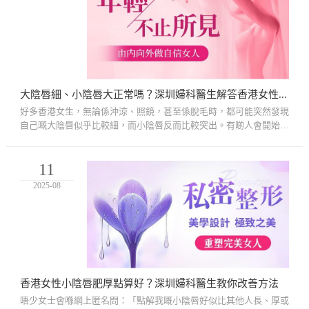
大陰唇細、小陰唇大正常嗎？深圳婦科醫生解答香港女性疑問
好多香港女生，無論係沖涼、照鏡，甚至係脫毛時，都可能突然發現
自己嘅大陰唇似乎比較細，而小陰唇反而比較突出。有啲人會開始擔
心：「係咪我嘅外陰有咩問題?係咪唔正常?會唔會影響健康或者性
行...
11
2025-08
香港女性小陰唇肥厚點算好？深圳婦科醫生教你改善方法
唔少女士會喺網上匿名問：「點解我嘅小陰唇好似比其他人長、厚或