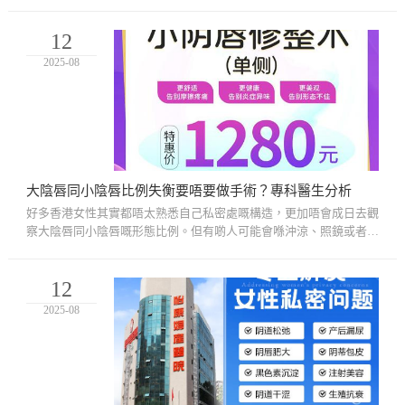
陰手術，因為價錢相對平、選擇多，而且醫院私密度高。但一樣嘢
好...
12
2025-08
大陰唇同小陰唇比例失衡要唔要做手術？專科醫生分析
好多香港女性其實都唔太熟悉自己私密處嘅構造，更加唔會成日去觀
察大陰唇同小陰唇嘅形態比例。但有啲人可能會喺沖涼、照鏡或者性
行為時，突然發現：「點解自己大陰唇同小陰唇比例好似唔對稱?」
又...
12
2025-08