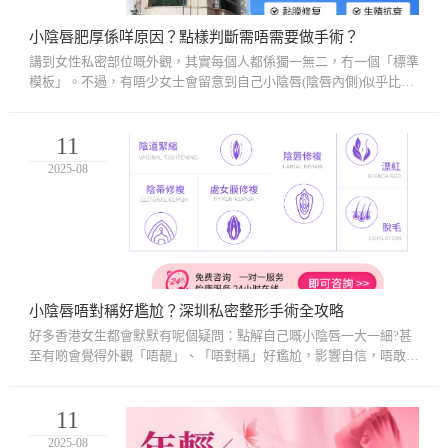
小陰唇肥厚係咩原因？點樣判斷需唔需要做手術？
講到女性私密部位嘅外觀，其實每個人都係獨一無二，冇一個「標準
模板」。不過，有唔少女士會留意到自己小陰唇(陰唇內側)似乎比一
般人厚啲、長啲，甚至左右唔對稱，於是擔心係咪「異常」。其
實，...
11
2025-08
小陰唇唔對稱好尷尬？深圳私密整形手術全攻略
好多香港女生都會默默有呢個疑問：點解自己嘅小陰唇一大一細?甚
至有啲會覺得外觀「唔靚」、「唔對稱」好尷尬，影響自信，唔敢喺
伴侶面前完全放鬆。事實上，小陰唇唔對稱係非常常見嘅自然現象，
好...
11
2025-08