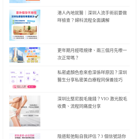
港人內地就醫｜深圳人流手術前要做
咩檢查？婦科流程全面講解
更年期月經唔規律、兩三個月先嚟一
次正常嗎？
私密處顏色愈來愈深係咩原因？深圳
醫生分享私密美白療程同保養技巧
深圳比堅尼脫毛幾錢？VIO 激光脫毛
收費、流程同痛度分享
陰道鬆弛點自我評估？3 個信號話你