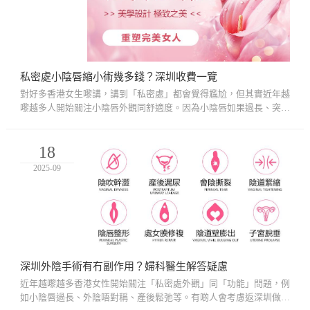
私密處小陰唇縮小術幾多錢？深圳收費一覽
對好多香港女生嚟講，講到「私密處」都會覺得尷尬，但其實近年越
嚟越多人開始關注小陰唇外觀同舒適度。因為小陰唇如果過長、突出
或者唔對稱，不單止影響外觀，有時仲會帶來生活上嘅困擾，例如
着...
18
2025-09
深圳外陰手術有冇副作用？婦科醫生解答疑慮
近年越嚟越多香港女性開始關注「私密處外觀」同「功能」問題，例
如小陰唇過長、外陰唔對稱、產後鬆弛等。有啲人會考慮返深圳做外