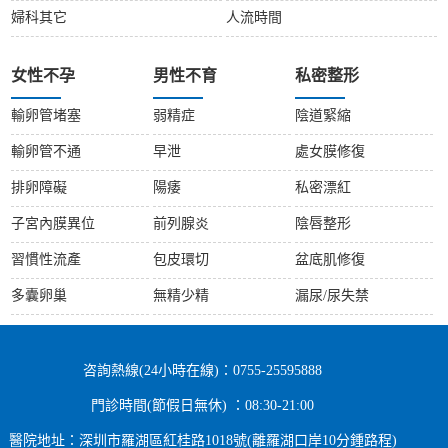
婦科其它
人流時間
女性不孕
男性不育
私密整形
輸卵管堵塞
弱精症
陰道緊縮
輸卵管不通
早泄
處女膜修復
排卵障礙
陽痿
私密漂紅
子宮內膜異位
前列腺炎
陰唇整形
習慣性流產
包皮環切
盆底肌修復
多囊卵巢
無精少精
漏尿/尿失禁
咨詢熱線(24小時在線)：0755-25595888
門診時間(節假日無休) ：08:30-21:00
醫院地址：深圳市羅湖區紅桂路1018號(離羅湖口岸10分鍾路程)