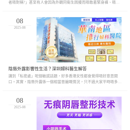
者唔對稱?」甚至有人會因為外觀同衛生困擾而唔敢着緊身褲、唔敢
去游水，仲會影響親密關係嘅自信。其實，小陰唇嘅形態千變萬化，
並...
08
2025-08
陰唇外露影響性生活？深圳婦科醫生解答
講到「私密處」呢個敏感話題，好多香港女性都會覺得唔好意思開
口。其實，陰唇外露係一個相當普遍嘅情況，只不過大家平時唔多會
同朋友傾。近年，因為女性健康同外觀意識提高，越來越多女士開始
關...
08
2025-08